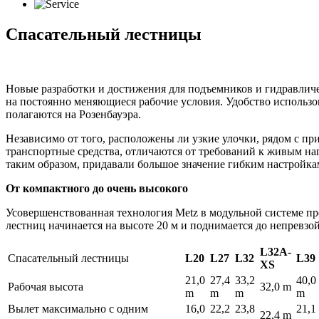
Cпасательный лестницы
Новые разработки и достижения для подъемников и гидравлич
на постоянно меняющиеся рабочие условия. Удобство использо
полагаются на Розенбауэра.
Независимо от того, расположены ли узкие улочки, рядом с 
транспортные средства, отличаются от требований к живым на
таким образом, придавали большое значение гибким настройка
От компактного до очень высокого
Усовершенствованная технология Metz в модульной системе п
лестниц начинается на высоте 20 м и поднимается до непревз
L32A-
Cпасательный лестницы
L20
L27
L32
L39
XS
21,0
27,4
33,2
40,0
Рабочая высота
32,0 m
m
m
m
m
Вылет максимально с одним
16,0
22,2
23,8
21,1
22,4 m