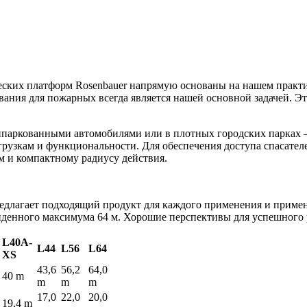
еских платформ Rosenbauer напрямую основаны на нашем практ
вания для пожарных всегда является нашей основной задачей. Э
припаркованными автомобилями или в плотных городских парках
грузкам и функциональности. Для обеспечения доступа спасате
м и компактному радиусу действия.
редлагает подходящий продукт для каждого применения и прим
ойденного максимума 64 м. Хорошие перспективы для успешного 
L40A-
L44
L56
L64
XS
43,6
56,2
64,0
40 m
m
m
m
17,0
22,0
20,0
19,4 m