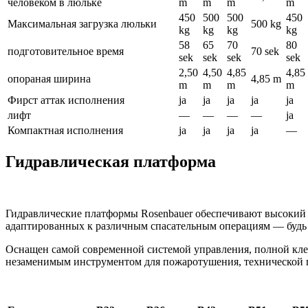
человеком в люльке
m
m
m
m
450
500
500
450
Максимальная загрузка люльки
500 kg
kg
kg
kg
kg
58
65
70
80
подготовительное время
70 sek
sek
sek
sek
sek
2,50
4,50
4,85
4,85
опораная ширина
4,85 m
m
m
m
m
Фирст аттак исполнения
ja
ja
ja
ja
ja
лифт
—
—
—
—
ja
Компактная исполнения
ja
ja
ja
ja
—
Гидравлическая платформа
Гидравлические платформы Rosenbauer обеспечивают высокий 
адаптированных к различным спасательным операциям — будь т
Оснащен самой современной системой управления, полной кле
незаменимым инструментом для пожаротушения, технической 