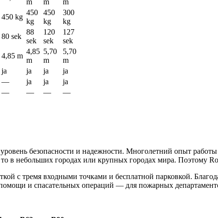
m
m
m
450
450
300
450 kg
kg
kg
kg
88
120
127
80 sek
sek
sek
sek
4,85
5,70
5,70
4,85 m
m
m
m
ja
ja
ja
ja
—
ja
ja
ja
—
—
—
—
уровень безопасности и надежности. Многолетний опыт работы 
о в небольших городах или крупных городах мира. Поэтому Ros
ткой с тремя входными точками и бесплатной парковкой. Благо
помощи и спасательных операций — для пожарных департаменто