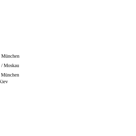
 / München
9 / Moskau
 / München
 Kiev