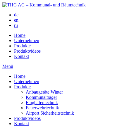
de
en
ru
Home
Unternehmen
Produkte
Produktvideos
Kontakt
Menü
Home
Unternehmen
Produkte
Anbaugeräte Winter
Kommunalträger
Flughafentechnik
Feuerwehrtechnik
Airport Sicherheitstechnik
Produktvideos
Kontakt