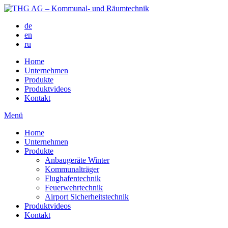
de
en
ru
Home
Unternehmen
Produkte
Produktvideos
Kontakt
Menü
Home
Unternehmen
Produkte
Anbaugeräte Winter
Kommunalträger
Flughafentechnik
Feuerwehrtechnik
Airport Sicherheitstechnik
Produktvideos
Kontakt