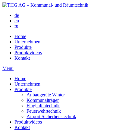
de
en
ru
Home
Unternehmen
Produkte
Produktvideos
Kontakt
Menü
Home
Unternehmen
Produkte
Anbaugeräte Winter
Kommunalträger
Flughafentechnik
Feuerwehrtechnik
Airport Sicherheitstechnik
Produktvideos
Kontakt