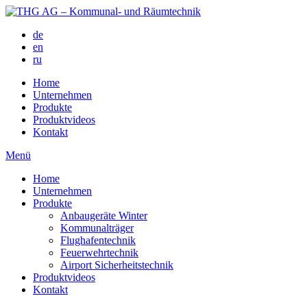
de
en
ru
Home
Unternehmen
Produkte
Produktvideos
Kontakt
Menü
Home
Unternehmen
Produkte
Anbaugeräte Winter
Kommunalträger
Flughafentechnik
Feuerwehrtechnik
Airport Sicherheitstechnik
Produktvideos
Kontakt